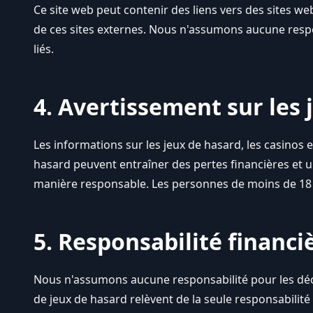
Ce site web peut contenir des liens vers des sites we
de ces sites externes. Nous n'assumons aucune respon
liés.
4. Avertissement sur les 
Les informations sur les jeux de hasard, les casinos e
hasard peuvent entraîner des pertes financières et un
manière responsable. Les personnes de moins de 18 an
5. Responsabilité financi
Nous n'assumons aucune responsabilité pour les décisi
de jeux de hasard relèvent de la seule responsabilité d