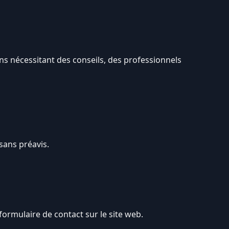
ons nécessitant des conseils, des professionnels
sans préavis.
ormulaire de contact sur le site web.