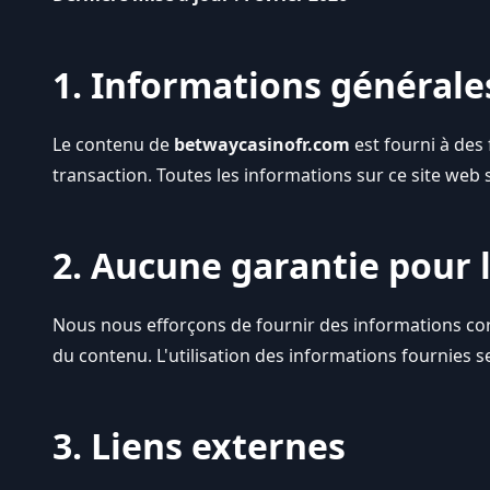
1. Informations générale
Le contenu de
betwaycasinofr.com
est fourni à des
transaction. Toutes les informations sur ce site web s
2. Aucune garantie pour 
Nous nous efforçons de fournir des informations corre
du contenu. L'utilisation des informations fournies se f
3. Liens externes