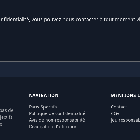
nfidentialité, vous pouvez nous contacter à tout moment via
NAVIGATION
MENTIONS 
Paris Sportifs
Contact
 pas de
Politique de confidentialité
CGV
ectifs.
Avis de non-responsabilité
Jeu responsa
re
Divulgation d'affiliation