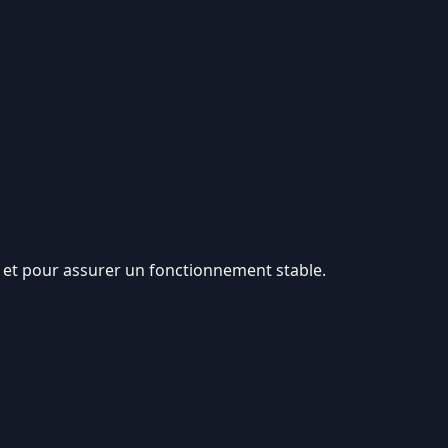
b et pour assurer un fonctionnement stable.