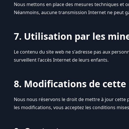
Nous mettons en place des mesures techniques et org
Néanmoins, aucune transmission Internet ne peut ga
7. Utilisation par les min
Le contenu du site web ne s'adresse pas aux perso
surveillent l'accès Internet de leurs enfants.
8. Modifications de cette
Nous nous réservons le droit de mettre à jour cette po
les modifications, vous acceptez les conditions mises 