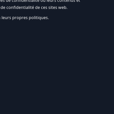
es de confidentialité ou leurs contenus et
e confidentialité de ces sites web.
leurs propres politiques.