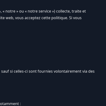
, « notre » ou « notre service ») collecte, traite et
site web, vous acceptez cette politique. Si vous
auf si celles-ci sont fournies volontairement via des
 notamment :