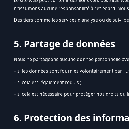
Le site web peut contenir des liens vers des sites we
n'assumons aucune responsabilité à cet égard. Nous 
Des tiers comme les services d'analyse ou de suivi 
5. Partage de données
Nous ne partageons aucune donnée personnelle avec 
– si les données sont fournies volontairement par l'ut
– si cela est légalement requis ;
– si cela est nécessaire pour protéger nos droits ou l
6. Protection des inform