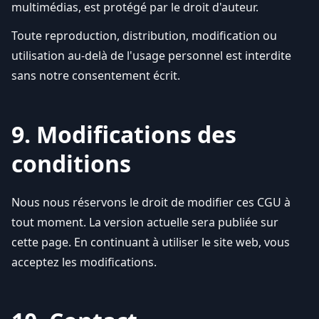
multimédias, est protégé par le droit d'auteur.
Toute reproduction, distribution, modification ou
utilisation au-delà de l'usage personnel est interdite
sans notre consentement écrit.
9. Modifications des
conditions
Nous nous réservons le droit de modifier ces CGU à
tout moment. La version actuelle sera publiée sur
cette page. En continuant à utiliser le site web, vous
acceptez les modifications.