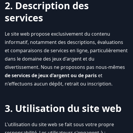
2. Description des
services
Le site web propose exclusivement du contenu
informatif, notamment des descriptions, évaluations
et comparaisons de services en ligne, particulièrement
dans le domaine des jeux d'argent et du
divertissement. Nous ne proposons pas nous-mêmes
de services de jeux d'argent ou de paris
et
n'effectuons aucun dépôt, retrait ou inscription.
3. Utilisation du site web
L'utilisation du site web se fait sous votre propre
responsabilité. Les utilisateurs s'engagent à :