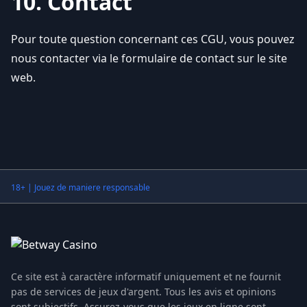
10. Contact
Pour toute question concernant ces CGU, vous pouvez
nous contacter via le formulaire de contact sur le site
web.
18+ | Jouez de maniere responsable
Ce site est à caractère informatif uniquement et ne fournit
pas de services de jeux d'argent. Tous les avis et opinions
sont subjectifs. Assurez-vous que les jeux en ligne sont