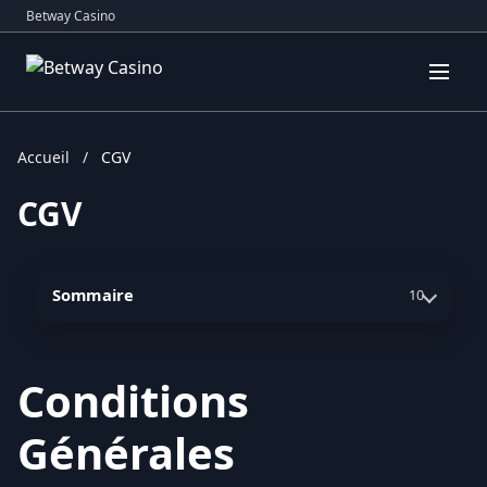
Betway Casino
Accueil
/
CGV
CGV
Sommaire
10
Conditions
Générales